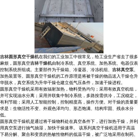
吉林圆形真空干燥机
在我们的工业加工中很常见，给工业生产省去了很多
麻烦，圆形真空
吉林干燥机
由制冷系统、真空系统、加热系统、电器仪表
控制系统所组成。主要部件为干燥箱、冷凝器、冷冻机组、
吉林真空泵
、
加热装置等。圆形真空干燥机的工作原理是将被干燥的物品送入干燥仓升
华脱水，真空系统为升华干燥仓建立低气压条件，加速干燥进程。
圆形真空干燥机采用有效辐射加热，物料受热均匀；采用有效真空机组，
并可实现油水分离；采用并联集中制冷系统，多路按需供冷，工况稳定，
有利节能；采用人工智能控制，控制精度高，操作方便。对干燥的质量要
求是：生物活性不变、外观色泽均匀、形态饱满、结构牢固、残余水分
低。
圆形真空干燥机是通过将干燥物料处在真空条件下，进行加热干燥，并利
用真空泵进行抽气抽湿，加快干燥速率。 该系列真空干燥机适用于高温
下易分解、聚合和变质的热敏性物料的低温干燥，被广泛地采用在制药、